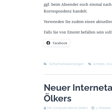
ggf. beim Absender noch einmal nach
Korrespondenz handelt.
Verwenden Sie zudem einen aktuellen
Falls Sie von Emotet befallen sein sol
Facebook
Sicherheitswarnungen
emotet
,
viru
Neuer Internetau
Ölkers
HK Computerdienst GmbH
2. Oktober