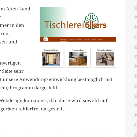
 im Alten Land
r
tner in den
üren,
isen und
chwertigen
 Seite sehr
hat unsere Anwendungsentwicklung bestmöglich mit
em) Programm dargestellt.
bdesign konzipiert, d.h. diese wird sowohl auf
eräten fehlerfrei dargestellt.