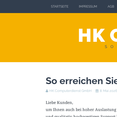
STARTSEITE
IMPRESSUM
AGB
HK 
SO
So erreichen Si
HK Computerdienst GmbH
8. Mai 202
Liebe Kunden,
um Ihnen auch bei hoher Auslastung 
und qualitativ hochwertigen Support