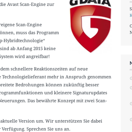
die Avast Scan-Engine zur
S
K
ereigene Scan-Engine
O
können, muss das Programm
ap-Hybridtechnologie“
, sind ab Anfang 2015 keine
System wird angreifbar!
dem schnellere Reaktionszeiten auf neue
ne Technologielieferant mehr in Anspruch genommen
breitete Bedrohungen können zukünftig besser
Programmfunktionen und kleinere Signaturupdates
 Neuerungen. Das bewährte Konzept mit zwei Scan-
e aktuelle Version um. Wir unterstützen Sie dabei
 Verfügung. Sprechen Sie uns an.