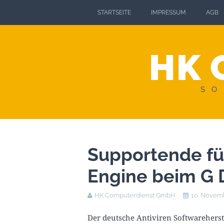
STARTSEITE
IMPRESSUM
AGB
HK 
SO
Supportende für
Engine beim G 
HK Computerdienst GmbH
10. Novem
Der deutsche Antiviren Softwarehers