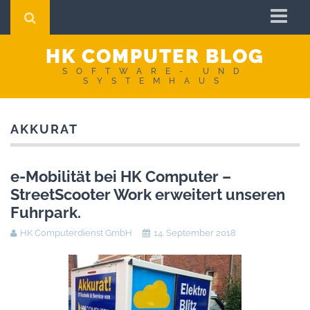
Startseite
HK COMPUTER BLOG
Impressum
SOFTWARE- UND
SYSTEMHAUS
AGB
Datenschutzerklärung
AKKURAT
e-Mobilität bei HK Computer –
StreetScooter Work erweitert unseren
Fuhrpark.
HK Computerdienst GmbH
14. September 2018