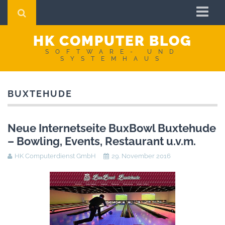
Startseite
HK COMPUTER BLOG
Impressum
SOFTWARE- UND
SYSTEMHAUS
AGB
Datenschutzerklärung
BUXTEHUDE
Neue Internetseite BuxBowl Buxtehude
– Bowling, Events, Restaurant u.v.m.
HK Computerdienst GmbH
29. November 2016