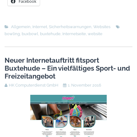
Facebook
Allgemein
,
Internet
,
Sicherheitswarnungen
,
Websites
bowling
,
buxbowl
,
buxtehude
,
Internetseite
,
website
Neuer Internetauftritt fitsport
Buxtehude – Ein vielfältiges Sport- und
Freizeitangebot
HK Computerdienst GmbH
1. November 2016