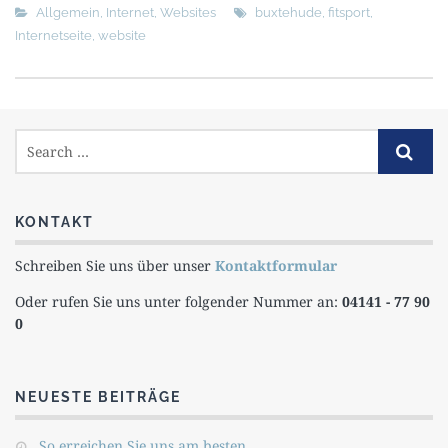
Allgemein
,
Internet
,
Websites
buxtehude
,
fitsport
,
Internetseite
,
website
KONTAKT
Schreiben Sie uns über unser
Kontaktformular
Oder rufen Sie uns unter folgender Nummer an:
04141 - 77 90
0
NEUESTE BEITRÄGE
So erreichen Sie uns am besten….