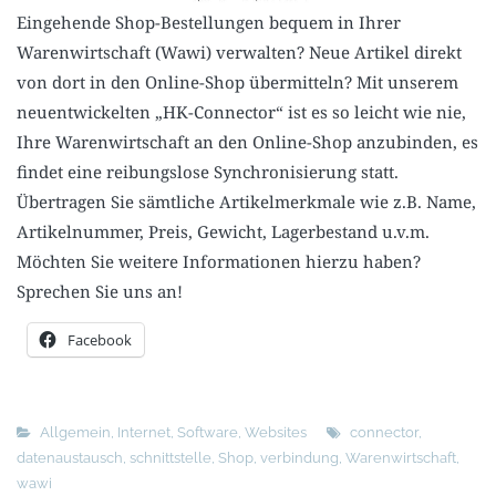
Eingehende Shop-Bestellungen bequem in Ihrer
Warenwirtschaft (Wawi) verwalten? Neue Artikel direkt
von dort in den Online-Shop übermitteln? Mit unserem
neuentwickelten „HK-Connector“ ist es so leicht wie nie,
Ihre Warenwirtschaft an den Online-Shop anzubinden, es
findet eine reibungslose Synchronisierung statt.
Übertragen Sie sämtliche Artikelmerkmale wie z.B. Name,
Artikelnummer, Preis, Gewicht, Lagerbestand u.v.m.
Möchten Sie weitere Informationen hierzu haben?
Sprechen Sie uns an!
Facebook
Allgemein
,
Internet
,
Software
,
Websites
connector
,
datenaustausch
,
schnittstelle
,
Shop
,
verbindung
,
Warenwirtschaft
,
wawi