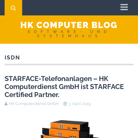
Startseite
HK COMPUTER BLOG
Impressum
SOFTWARE- UND
SYSTEMHAUS
AGB
Datenschutzerklärung
ISDN
STARFACE-Telefonanlagen – HK
Computerdienst GmbH ist STARFACE
Certified Partner.
HK Computerdienst GmbH
3. April 2019