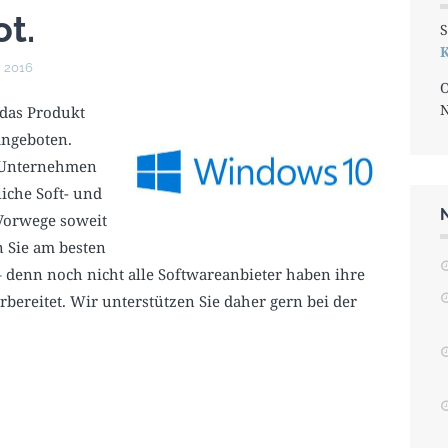
t.
S
K
r 2016
O
das Produkt
angeboten.
n Unternehmen
liche Soft- und
 Vorwege soweit
 Sie am besten
– denn noch nicht alle Softwareanbieter haben ihre
ereitet. Wir unterstützen Sie daher gern bei der