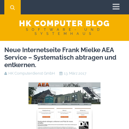
Startseite
HK COMPUTER BLOG
Impressum
SOFTWARE- UND
SYSTEMHAUS
AGB
Neue Internetseite Frank Mielke AEA
Datenschutzerklärung
Service – Systematisch abtragen und
entkernen.
HK Computerdienst GmbH
13. März 2017