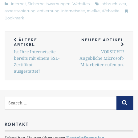
Internet
,
Sicherheitswarnungen
,
Websites
abbruch
,
aea
,
asbestsanierung
,
entkernung
,
Internetseite
,
mielke
,
Webseite
Bookmark
ÄLTERE
NEUERE ARTIKEL
ARTIKEL
Ist Ihre Internetseite
VORSICHT!
bereits mit einem SSL-
Angebliche Microsoft-
Zertifikat
Mitarbeiter rufen an.
ausgestattet?
KONTAKT
Schreiben Sie uns über unser
Kontaktformular