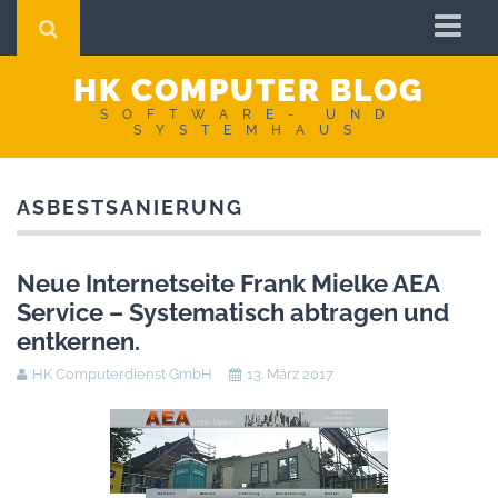
Startseite
HK COMPUTER BLOG
Impressum
SOFTWARE- UND
SYSTEMHAUS
AGB
Datenschutzerklärung
ASBESTSANIERUNG
Neue Internetseite Frank Mielke AEA
Service – Systematisch abtragen und
entkernen.
HK Computerdienst GmbH
13. März 2017