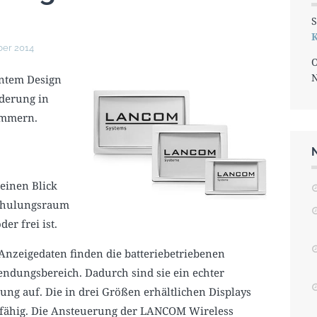
S
K
ber 2014
O
antem Design
lderung in
immern.
einen Blick
Schulungsraum
r frei ist.
Anzeigedaten finden die batteriebetriebenen
endungsbereich. Dadurch sind sie ein echter
ng auf. Die in drei Größen erhältlichen Displays
fikfähig. Die Ansteuerung der LANCOM Wireless