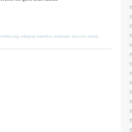
childerung
,
edisplay
,
kabellos
,
kalender
,
lancom
,
schild