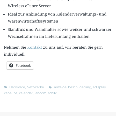
Wireless ePaper Server
Ideal zur Anbindung von Kalenderverwaltungs- und
Warenwirtschaftssystemen
Standfuß und Wandhalter sowie weißer und schwarzer
Wechselrahmen im Lieferumfang enthalten
Nehmen Sie
Kontakt
zu uns auf, wir beraten Sie gern
individuell.
Facebook
Hardware
,
Netzwerke
anzeige
,
beschilderung
,
edisplay
,
kabellos
,
kalender
,
lancom
,
schild