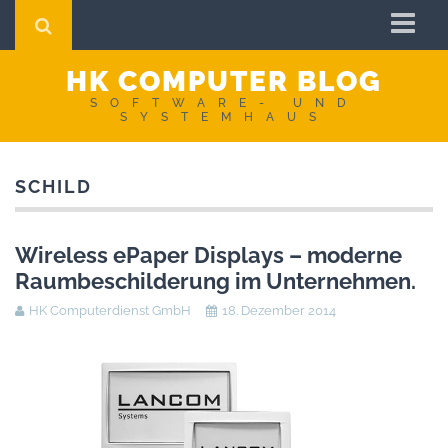
Startseite
HK COMPUTER BLOG
Impressum
SOFTWARE- UND
SYSTEMHAUS
AGB
Datenschutzerklärung
SCHILD
Wireless ePaper Displays – moderne
Raumbeschilderung im Unternehmen.
HK Computerdienst GmbH
18. Dezember 2014